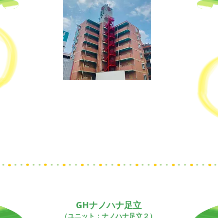
〒121-0815
東京都足立区島根1-1-2
第52新井ビル509号
GHナノハナ足立
（ユニット：ナノハナ足立２）