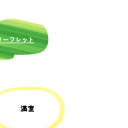
​リーフレット
​満室