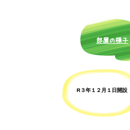
​部屋の様子
R３年１２月１日開設