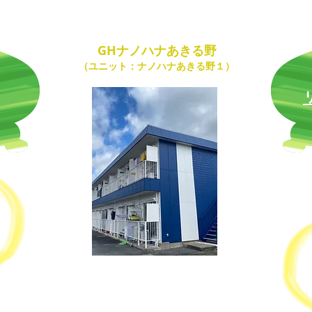
GHナノハナあきる野
（ユニット：ナノハナあきる野１）
〒190-0142
東京都あきる野市伊奈951-1
サンアベニュー桜木203号