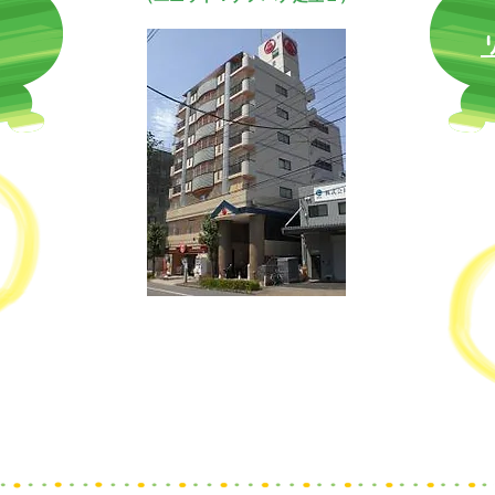
〒121-0073
東京都足立区保木間3-30-11
第21新井ビル801号